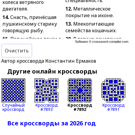
специальность.
колеса ветряного
двигателя.
12.
Металлическое
покрытие на иконе.
14.
Снасть, принёсшая
пушкинскому старику
13.
Млекопитающее
говорящую рыбу.
семейства кошачьих.
15.
Полицейское такси с
20.
В логике: основание
Software ©
crossword-compiler.com
зарешёченными
для вывода,
Очистить
окнами.
умозаключения.
16.
В спорте: отдельное
23.
Аппарат или
Автор кроссворда Константин Ермаков
состязание в беге.
установка, в которых
Другие онлайн кроссворды
протекают физические
17.
Брак с лицом более
или химические
низкого социального
процессы.
положения, класса.
24.
Частые прерывистые
18.
Императрица, при
звуки.
которой особенно
Случайный
Кроссворд
Кроссворд
Кроссворд
кроссворд
#7893
#7892
#7891
энергично
25.
Резкое
производились
кратковременное
Все кроссворды за 2026 год
перестройки в Кремле.
усиление ветра.
19.
Область тела,
26.
В исламе — имя бога.