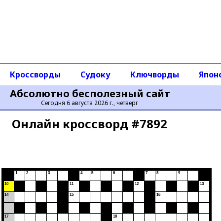
Кроссворды
Судоку
Ключворды
Япон
Абсолютно бесполезный сайт
Сегодня 6 августа 2026 г., четверг
Онлайн кроссворд #7892
1
2
3
4
5
6
7
8
9
10
11
12
13
14
15
16
2.
Бизнес ямщиков до
изобретения Яндекс-
17
18