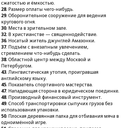
46.
Клеймо, выжигаемое
сжатостью и ёмкостью.
36.
Носатый житель
на коже или рогах
28
. Размер оплаты чего-нибудь.
джунглей Амазонки.
животных.
29
. Оборонительное сооружение для ведения
37.
Подъём с внезапным
кругового огня.
увлечением,
30
. Места в зрительном зале.
стремлением что-
32
. В христианстве — священнодействие.
нибудь сделать.
36
. Носатый житель джунглей Амазонки.
37
. Подъём с внезапным увлечением,
38.
Областной центр
стремлением что-нибудь сделать.
между Москвой и
38
. Областной центр между Москвой и
Петербургом.
Петербургом.
43.
Лингвистическая
43
. Лингвистическая утопия, проигравшая
утопия, проигравшая
английскому языку.
английскому языку.
45
. Показатель спортивного мастерства.
45.
Показатель
47
. Нападающая сторона в юридическом поединке.
спортивного мастерства.
48
. Производный финансовый инструмент.
49
. Способ транспортировки сыпучих грузов без
47.
Нападающая сторона
использования упаковки.
в юридическом
50
. Плоская деревянная палка для отбивания мяча в
поединке.
одноимённой игре.
48.
Производный