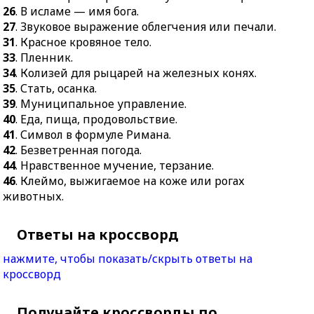
26
. В исламе — имя бога.
27
. Звуковое выражение облегчения или печали.
31
. Красное кровяное тело.
33
. Пленник.
34
. Колизей для рыцарей на железных конях.
35
. Стать, осанка.
39
. Муниципальное управление.
40
. Еда, пища, продовольствие.
41
. Символ в формуле Римана.
42
. Безветренная погода.
44
. Нравственное мучение, терзание.
46
. Клеймо, выжигаемое на коже или рогах
животных.
Ответы на кроссворд
нажмите, чтобы показать/скрыть ответы на
кроссворд
Получайте кроссворды по