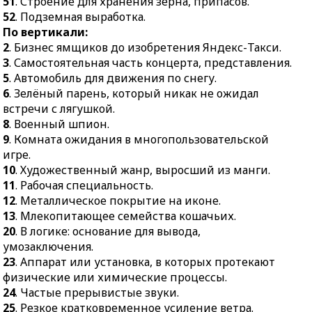
51
. Строение для хранения зерна, припасов.
финансовый
52
. Подземная выработка.
инструмент.
По вертикали:
49.
Способ
2
. Бизнес ямщиков до изобретения Яндекс-Такси.
транспортировки
3
. Самостоятельная часть концерта, представления.
сыпучих грузов без
5
. Автомобиль для движения по снегу.
использования
6
. Зелёный парень, который никак не ожидал
упаковки.
встречи с лягушкой.
50.
Плоская деревянная
8
. Военный шпион.
палка для отбивания
9
. Комната ожидания в многопользовательской
мяча в одноимённой
игре.
игре.
10
. Художественный жанр, выросший из манги.
11
. Рабочая специальность.
51.
Строение для
12
. Металлическое покрытие на иконе.
хранения зерна,
13
. Млекопитающее семейства кошачьих.
припасов.
20
. В логике: основание для вывода,
52.
Подземная
умозаключения.
выработка.
23
. Аппарат или установка, в которых протекают
физические или химические процессы.
24
. Частые прерывистые звуки.
25
. Резкое кратковременное усиление ветра.