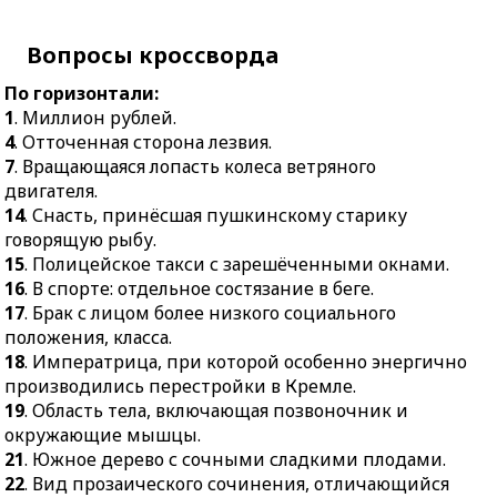
включающая
27.
Звуковое выражение
позвоночник и
облегчения или печали.
Вопросы кроссворда
окружающие мышцы.
31.
Красное кровяное
По горизонтали:
21.
Южное дерево с
тело.
1
. Миллион рублей.
сочными сладкими
33.
Пленник.
4
. Отточенная сторона лезвия.
плодами.
34.
Колизей для рыцарей
7
. Вращающаяся лопасть колеса ветряного
22.
Вид прозаического
на железных конях.
двигателя.
сочинения,
14
. Снасть, принёсшая пушкинскому старику
35.
Стать, осанка.
отличающийся
говорящую рыбу.
сжатостью и ёмкостью.
39.
Муниципальное
15
. Полицейское такси с зарешёченными окнами.
управление.
28.
Размер оплаты чего-
16
. В спорте: отдельное состязание в беге.
нибудь.
40.
Еда, пища,
17
. Брак с лицом более низкого социального
продовольствие.
29.
Оборонительное
положения, класса.
сооружение для ведения
41.
Символ в формуле
18
. Императрица, при которой особенно энергично
кругового огня.
Римана.
производились перестройки в Кремле.
19
. Область тела, включающая позвоночник и
30.
Места в зрительном
42.
Безветренная погода.
окружающие мышцы.
зале.
44.
Нравственное
21
. Южное дерево с сочными сладкими плодами.
32.
В христианстве —
мучение, терзание.
22
. Вид прозаического сочинения, отличающийся
священнодействие.