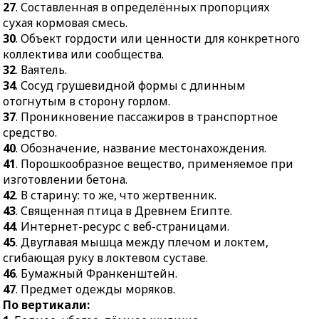
24.
Остановка дыхания
27
. Составленная в определённых пропорциях
конкретного коллектива
во время сна.
сухая кормовая смесь.
или сообщества.
28.
Южное вечнозелёное
30
. Объект гордости или ценности для конкретного
32.
Ваятель.
древесное растение с
коллектива или сообщества.
34.
Сосуд грушевидной
белыми пушистыми
32
. Ваятель.
формы с длинным
цветками и тёмно-
34
. Сосуд грушевидной формы с длинным
отогнутым в сторону
зелёными листьями.
отогнутым в сторону горлом.
горлом.
37
. Проникновение пассажиров в транспортное
29.
Период жизни от
средство.
37.
Проникновение
отрочества до зрелых
40
. Обозначение, название местонахождения.
пассажиров в
лет.
41
. Порошкообразное вещество, применяемое при
транспортное средство.
30.
Угнетённое,
изготовлении бетона.
40.
Обозначение,
подавленное
42
. В старину: то же, что жертвенник.
название
психическое состояние.
43
. Священная птица в Древнем Египте.
местонахождения.
31.
Северный ветер.
44
. Интернет-ресурс с веб-страницами.
41.
Порошкообразное
45
. Двуглавая мышца между плечом и локтем,
32.
Человек, чьё участие
вещество, применяемое
сгибающая руку в локтевом суставе.
в каких-нибудь
при изготовлении
46
. Бумажный Франкенштейн.
действиях
бетона.
47
. Предмет одежды моряков.
ограничивается только
По вертикали:
42.
В старину: то же, что
присутствием.