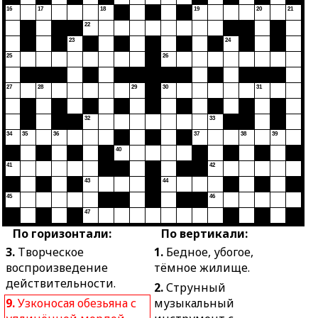
16
17
18
19
20
21
22
23
24
25
26
27
28
29
30
31
32
33
34
35
36
37
38
39
40
41
42
43
44
45
46
47
По горизонтали:
По вертикали:
3.
Творческое
1.
Бедное, убогое,
воспроизведение
тёмное жилище.
действительности.
2.
Струнный
9.
Узконосая обезьяна с
музыкальный