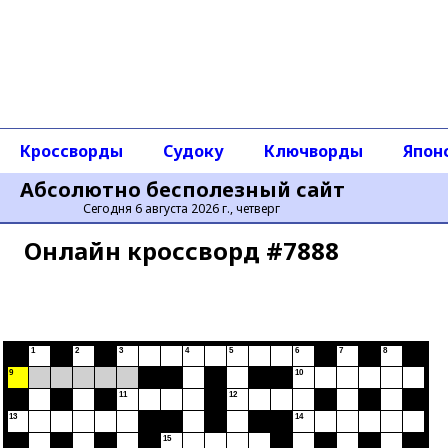
Кроссворды
Судоку
Ключворды
Япон
Абсолютно бесполезный сайт
Сегодня 6 августа 2026 г., четверг
Онлайн кроссворд #7888
1
2
3
4
5
6
7
8
9
10
11
12
13
14
15