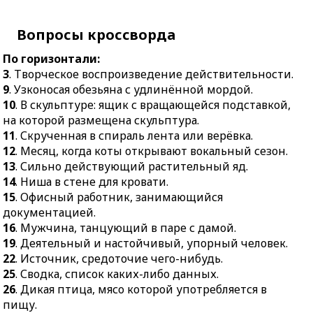
7.
Прыжок с
16.
Мужчина,
перевёртыванием тела в
танцующий в паре с
воздухе.
Вопросы кроссворда
дамой.
8.
Коллега стамески.
По горизонтали:
19.
Деятельный и
16.
Нагревательный
3
. Творческое воспроизведение действительности.
настойчивый, упорный
прибор.
9
. Узконосая обезьяна с удлинённой мордой.
человек.
10
. В скульптуре: ящик с вращающейся подставкой,
17.
Место для прохода
22.
Источник,
на которой размещена скульптура.
внутрь.
средоточие чего-нибудь.
11
. Скрученная в спираль лента или верёвка.
18.
Уплата денег за товар
25.
Сводка, список каких-
12
. Месяц, когда коты открывают вокальный сезон.
или услугу по частям в
либо данных.
13
. Сильно действующий растительный яд.
несколько сроков.
26.
Дикая птица, мясо
14
. Ниша в стене для кровати.
19.
Оптический прибор.
которой употребляется в
15
. Офисный работник, занимающийся
пищу.
20.
Поджаренный или
документацией.
подсушенный ломтик
16
. Мужчина, танцующий в паре с дамой.
27.
Составленная в
хлеба.
19
. Деятельный и настойчивый, упорный человек.
определённых
22
. Источник, средоточие чего-нибудь.
пропорциях сухая
21.
Певчая птица.
25
. Сводка, список каких-либо данных.
кормовая смесь.
23.
Архитектурный
26
. Дикая птица, мясо которой употребляется в
30.
Объект гордости или
стиль.
пищу.
ценности для