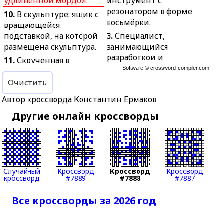
удлинённой мордой.
инструмент с
резонатором в форме
10.
В скульптуре: ящик с
восьмёрки.
вращающейся
подставкой, на которой
3.
Специалист,
размещена скульптура.
занимающийся
разработкой и
11.
Скрученная в
внедрением новых
Software ©
crossword-compiler.com
спираль лента или
технологий и систем.
верёвка.
Очистить
4.
Снижение прочности
12.
Месяц, когда коты
Автор кроссворда Константин Ермаков
металла от
открывают вокальный
многократного
Другие онлайн кроссворды
сезон.
воздействия
13.
Сильно
переменных нагрузок.
действующий
5.
Кусок
растительный яд.
необработанного
14.
Ниша в стене для
драгоценного металла в
Случайный
Кроссворд
Кроссворд
Кроссворд
кровати.
кроссворд
#7889
#7888
#7887
руде.
15.
Офисный работник,
6.
Сумма на счёте после
Все кроссворды за 2026 год
занимающийся
совершения операций.
документацией.