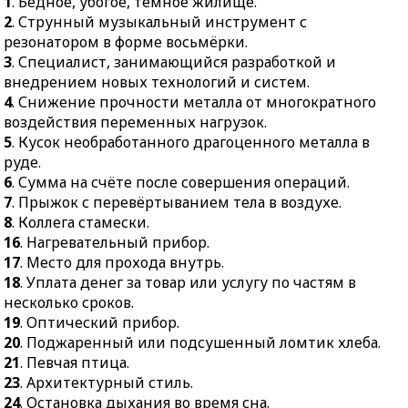
1
. Бедное, убогое, тёмное жилище.
жертвенник.
33.
Небольшая
2
. Струнный музыкальный инструмент с
43.
Священная птица в
деревянная развилина с
резонатором в форме восьмёрки.
Древнем Египте.
привязанной к концам
3
. Специалист, занимающийся разработкой и
резинкой для метания,
44.
Интернет-ресурс с
внедрением новых технологий и систем.
стрельбы.
веб-страницами.
4
. Снижение прочности металла от многократного
35.
Отступник от
45.
Двуглавая мышца
воздействия переменных нагрузок.
господствующих
между плечом и локтем,
5
. Кусок необработанного драгоценного металла в
религиозных норм.
сгибающая руку в
руде.
локтевом суставе.
36.
Предмет,
6
. Сумма на счёте после совершения операций.
обладающий, по
7
. Прыжок с перевёртыванием тела в воздухе.
46.
Бумажный
суеверным
8
. Коллега стамески.
Франкенштейн.
представлениям,
16
. Нагревательный прибор.
47.
Предмет одежды
способностью охранять
17
. Место для прохода внутрь.
моряков.
его владельца.
18
. Уплата денег за товар или услугу по частям в
несколько сроков.
38.
Объединение
19
. Оптический прибор.
плотников для
20
. Поджаренный или подсушенный ломтик хлеба.
совместной работы.
21
. Певчая птица.
39.
Морской разбойник,
23
. Архитектурный стиль.
пират.
24
. Остановка дыхания во время сна.