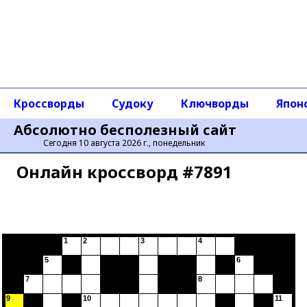
Кроссворды
Судоку
Ключворды
Япон
Абсолютно бесполезный сайт
Сегодня 10 августа 2026 г., понедельник
Онлайн кроссворд #7891
1
2
3
4
5
6
7
8
9
10
11