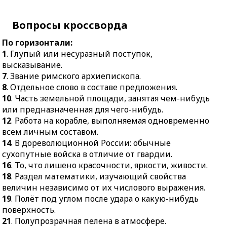
18.
Раздел математики,
интересам.
изучающий свойства
24.
Сценическое
Вопросы кроссворда
величин независимо от
представление.
их числового
По горизонтали:
25.
Головной убор,
выражения.
1
. Глупый или несуразный поступок,
полыхающий на
19.
Полёт под углом
высказывание.
неаккуратном воре.
после удара о какую-
7
. Звание римского архиепископа.
26.
Жёлтое жирное
нибудь поверхность.
8
. Отдельное слово в составе предложения.
вещество, образующееся
10
. Часть земельной площади, занятая чем-нибудь
21.
Полупрозрачная
в ушном канале.
или предназначенная для чего-нибудь.
пелена в атмосфере.
12
. Работа на корабле, выполняемая одновременно
22.
Ткань, на которой
всем личным составом.
бильярдные шары
14
. В дореволюционной России: обычные
проживают свою бурную
сухопутные войска в отличие от гвардии.
жизнь.
16
. То, что лишено красочности, яркости, живости.
25.
Несущая система, на
18
. Раздел математики, изучающий свойства
которую крепятся
величин независимо от их числового выражения.
основные элементы
19
. Полёт под углом после удара о какую-нибудь
техники.
поверхность.
27.
Главный лесной
21
. Полупрозрачная пелена в атмосфере.