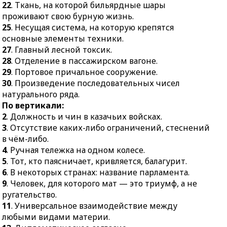
токсик.
22
. Ткань, на которой бильярдные шары
проживают свою бурную жизнь.
28.
Отделение в
25
. Несущая система, на которую крепятся
пассажирском вагоне.
основные элементы техники.
29.
Портовое причальное
27
. Главный лесной токсик.
сооружение.
28
. Отделение в пассажирском вагоне.
30.
Произведение
29
. Портовое причальное сооружение.
последовательных чисел
30
. Произведение последовательных чисел
натурального ряда.
натурального ряда.
По вертикали:
2
. Должность и чин в казачьих войсках.
3
. Отсутствие каких-либо ограничений, стеснений
в чём-либо.
4
. Ручная тележка на одном колесе.
5
. Тот, кто паясничает, кривляется, балагурит.
6
. В некоторых странах: название парламента.
9
. Человек, для которого мат — это триумф, а не
ругательство.
11
. Универсальное взаимодействие между
любыми видами материи.