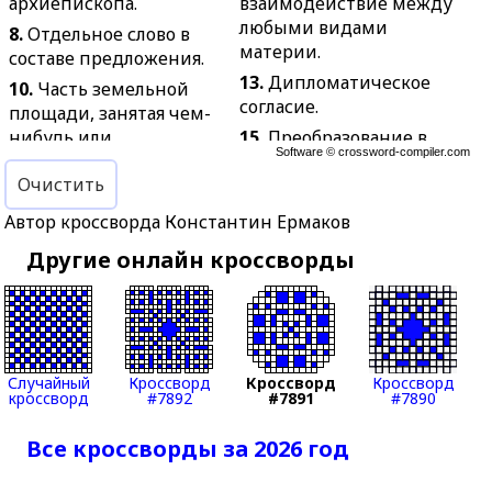
архиепископа.
взаимодействие между
любыми видами
8.
Отдельное слово в
материи.
составе предложения.
13.
Дипломатическое
10.
Часть земельной
согласие.
площади, занятая чем-
нибудь или
15.
Преобразование в
Software ©
crossword-compiler.com
предназначенная для
какой-нибудь области
Очистить
чего-нибудь.
государственной жизни.
12.
Работа на корабле,
16.
Торжественный
Автор кроссворда Константин Ермаков
выполняемая
смотр войсковых частей
Другие онлайн кроссворды
одновременно всем
в присутствии высшего
личным составом.
командования.
14.
В дореволюционной
17.
Женское имя.
России: обычные
20.
Задержание
сухопутные войска в
государством судов или
Случайный
Кроссворд
Кроссворд
Кроссворд
отличие от гвардии.
грузов, принадлежащих
кроссворд
#7892
#7891
#7890
16.
То, что лишено
иностранному
Все кроссворды за 2026 год
красочности, яркости,
государству.
живости.
23.
Организация по