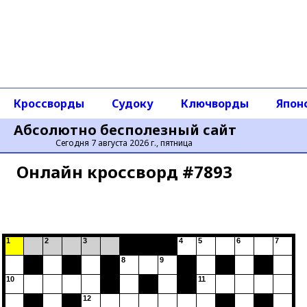
Кроссворды
Судоку
Ключворды
Япон
Абсолютно бесполезный сайт
Сегодня 7 августа 2026 г., пятница
Онлайн кроссворд #7893
1
2
3
4
5
6
7
8
9
10
11
12