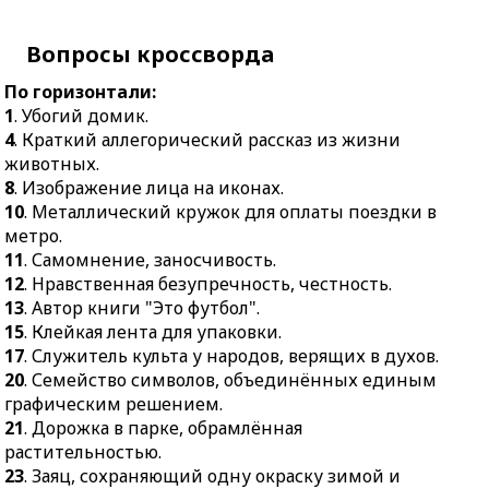
графическим решением.
длиннокрылых с
пёстрыми перьями.
Вопросы кроссворда
21.
Дорожка в парке,
обрамлённая
17.
Финансовое
По горизонтали:
растительностью.
взыскание за нарушение
1
. Убогий домик.
договора.
23.
Заяц, сохраняющий
4
. Краткий аллегорический рассказ из жизни
одну окраску зимой и
18.
Хоровое музыкальное
животных.
летом.
произведение,
8
. Изображение лица на иконах.
предназначенное для
24.
Доска, горизонтально
10
. Металлический кружок для оплаты поездки в
литургии.
укреплённая на стене.
метро.
19.
Передвижение
11
. Самомнение, заносчивость.
25.
Смолистое вещество,
орудия вперёд после
12
. Нравственная безупречность, честность.
испускаемое
отката его при выстреле.
13
. Автор книги "Это футбол".
кашалотами.
15
. Клейкая лента для упаковки.
20.
Острый охранник
27.
Плата за перевозку
17
. Служитель культа у народов, верящих в духов.
прекрасной розы
груза.
20
. Семейство символов, объединённых единым
Маленького принца.
31.
Вечнозелёное
графическим решением.
22.
Тюрьма, арестное
хвойное дерево.
21
. Дорожка в парке, обрамлённая
помещение.
растительностью.
34.
День календарного
26.
Натуральный
23
. Заяц, сохраняющий одну окраску зимой и
месяца.