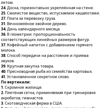
стимулятор из улья.
летом.
36.
В геометрии:
24
. Доска, горизонтально укреплённая на стене.
28.
Ковбойские
пропорциональность
25
. Смолистое вещество, испускаемое кашалотами.
спортивные состязания.
соответствующих
27
. Плата за перевозку груза.
линейных размеров
29.
Упирающаяся в
31
. Вечнозелёное хвойное дерево.
фигур.
землю задняя часть
34
. День календарного месяца.
орудийного лафета или
37.
Кофейный напиток с
36
. В геометрии: пропорциональность
задняя часть станка
добавлением горячего
соответствующих линейных размеров фигур.
пулемёта.
молока.
37
. Кофейный напиток с добавлением горячего
30.
Твёрдое кератиновое
38.
Способ передачи на
молока.
образование на
расстояние и приёма
38
. Способ передачи на расстояние и приёма
конечностях хищных
звуков.
звуков.
представителей фауны.
39
. Крупная закупка товара.
39.
Крупная закупка
32.
Сельское поселение
40
. Пресноводная рыба из семейства карповых.
товара.
при освоении новых
41
. Установленное секретное слово.
40.
Пресноводная рыба
земель.
По вертикали:
из семейства карповых.
1
. Скромное жилище.
33.
Наиболее удалённая
41.
Установленное
2
. Плетёная сетка, применяемая при тренировке
от основания вершина
секретное слово.
акробатов, гимнастов.
фигуры или тела.
3
. Скотоводческая ферма в США.
34.
Граница, предел.