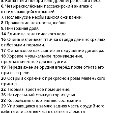
5
. Копытный покоритель древнегреческого неба.
35.
Плавучее
6
. Четырёхколёсный пассажирский экипаж с
транспортное средство.
откидывающейся крышей.
7
. Послевкусие несбывшихся ожиданий.
8
. Проявление нежности, любви.
9
. Ничтожная доля.
14
. Единица генетического кода.
16
. Очень маленькая птичка отряда длиннокрылых
с пёстрыми перьями.
17
. Финансовое взыскание за нарушение договора.
18
. Хоровое музыкальное произведение,
предназначенное для литургии.
19
. Передвижение орудия вперёд после отката его
при выстреле.
20
. Острый охранник прекрасной розы Маленького
принца.
22
. Тюрьма, арестное помещение.
26
. Натуральный стимулятор из улья.
28
. Ковбойские спортивные состязания.
29
. Упирающаяся в землю задняя часть орудийного
лафета или задняя часть станка пулемёта.