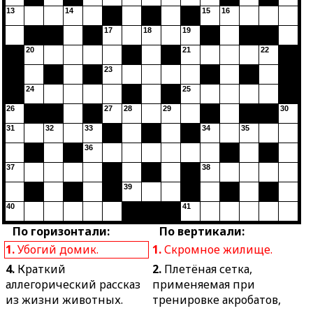
13
14
15
16
17
18
19
20
21
22
23
24
25
26
27
28
29
30
31
32
33
34
35
36
37
38
39
40
41
По горизонтали:
По вертикали:
1.
Убогий домик.
1.
Скромное жилище.
4.
Краткий
2.
Плетёная сетка,
аллегорический рассказ
применяемая при
из жизни животных.
тренировке акробатов,