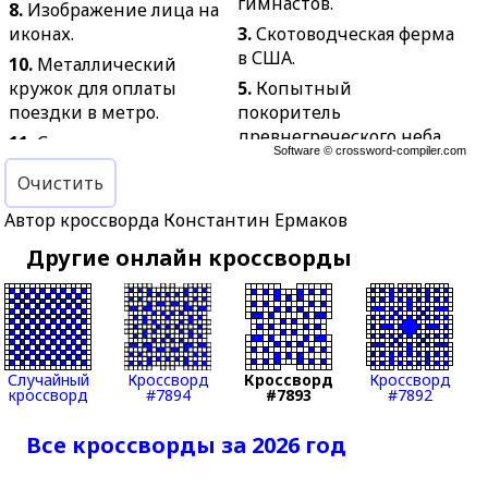
гимнастов.
8.
Изображение лица на
иконах.
3.
Скотоводческая ферма
в США.
10.
Металлический
кружок для оплаты
5.
Копытный
поездки в метро.
покоритель
древнегреческого неба.
11.
Самомнение,
Software ©
crossword-compiler.com
заносчивость.
6.
Четырёхколёсный
Очистить
пассажирский экипаж с
12.
Нравственная
откидывающейся
Автор кроссворда Константин Ермаков
безупречность,
крышей.
честность.
Другие онлайн кроссворды
7.
Послевкусие
13.
Автор книги "Это
несбывшихся ожиданий.
футбол".
8.
Проявление нежности,
15.
Клейкая лента для
любви.
упаковки.
9.
Ничтожная доля.
Случайный
Кроссворд
Кроссворд
Кроссворд
17.
Служитель культа у
кроссворд
#7894
#7893
#7892
народов, верящих в
14.
Единица
духов.
генетического кода.
Все кроссворды за 2026 год
20.
Семейство символов,
16.
Очень маленькая
объединённых единым
птичка отряда