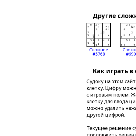
Другие слож
Сложное
Слож
#5768
#690
Как играть в
Судоку на этом сай
клетку. Цифру можно
с игровым полем. 
клетку для ввода ц
можно удалить нажа
другой цифрой.
Текущее решение су
продолжить решение