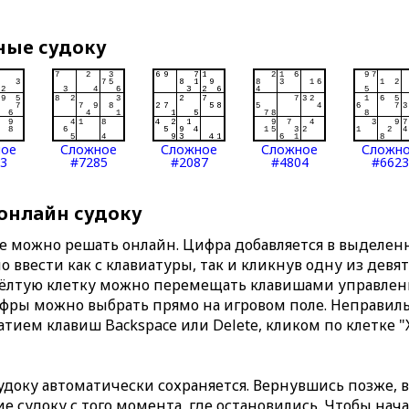
ные судоку
ное
Сложное
Сложное
Сложное
Сложн
3
#7285
#2087
#4804
#6623
 онлайн судоку
те можно решать онлайн. Цифра добавляется в выделе
 ввести как с клавиатуры, так и кликнув одну из девя
Жёлтую клетку можно перемещать клавишами управлени
ифры можно выбрать прямо на игровом поле. Неправи
тием клавиш Backspace или Delete, кликом по клетке "
доку автоматически сохраняется. Вернувшись позже, 
 судоку с того момента, где остановились. Чтобы нача