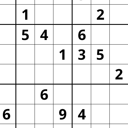
1
2
5
4
6
1
3
5
2
6
6
9
4