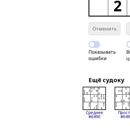
2
Отменить
Показывать
В
ошибки
ц
Ещё судоку
Среднее
Прос
#6490
#649