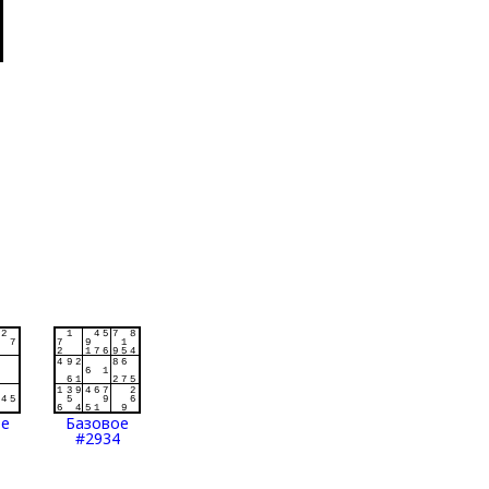
ое
Базовое
#2934