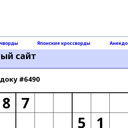
чворды
Японские кроссворды
Анекд
ный сайт
доку #6490
8
7
5
1