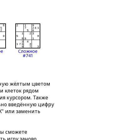
ое
Сложное
#741
нную жёлтым цветом
ти клеток рядом
я курсором. Также
льно введённую цифру
X" или заменить
вы сможете
ть игру заново,