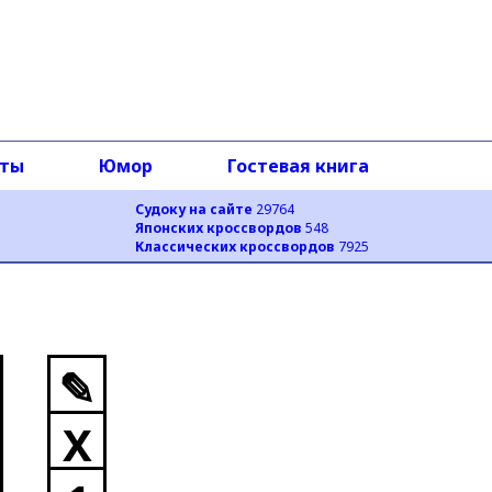
оты
Юмор
Гостевая книга
Судоку на сайте
29764
Японских кроссвордов
548
Классических кроссвордов
7925
✎
X