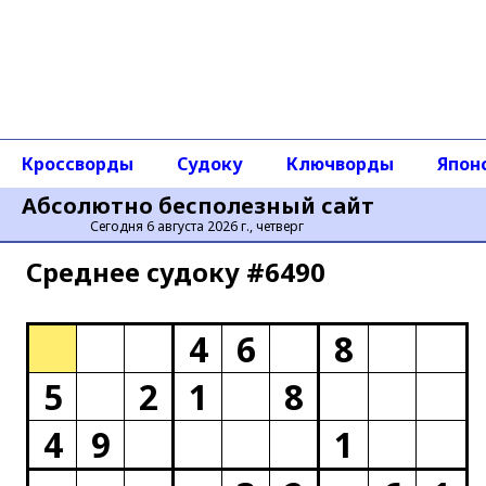
Кроссворды
Судоку
Ключворды
Япон
Абсолютно бесполезный сайт
Сегодня 6 августа 2026 г., четверг
Среднее cудоку #6490
4
6
8
5
2
1
8
4
9
1