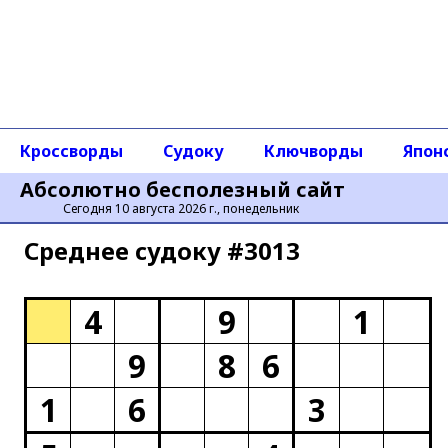
Кроссворды
Судоку
Ключворды
Япон
Абсолютно бесполезный сайт
Сегодня 10 августа 2026 г., понедельник
Среднее cудоку #3013
4
9
1
9
8
6
1
6
3