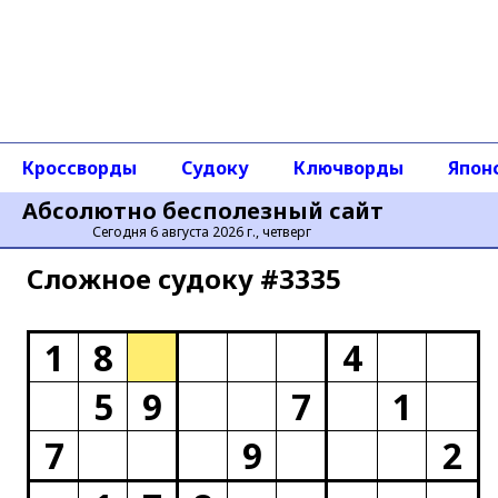
Кроссворды
Судоку
Ключворды
Япон
Абсолютно бесполезный сайт
Сегодня 6 августа 2026 г., четверг
Сложное cудоку #3335
1
8
4
5
9
7
1
7
9
2