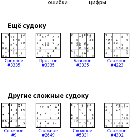
ошибки
цифры
Ещё судоку
Среднее
Простое
Базовое
Сложное
#3335
#3335
#3335
#4223
Другие сложные судоку
Сложное
Сложное
Сложное
Сложное
#9
#2649
#5331
#4302