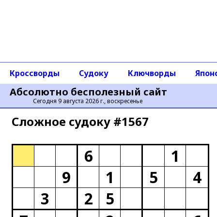
Кроссворды
Судоку
Ключворды
Япон
Абсолютно бесполезный сайт
Сегодня 9 августа 2026 г., воскресенье
Сложное cудоку #1567
6
1
9
1
5
4
3
2
5