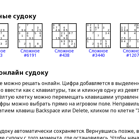
ные судоку
ное
Сложное
Сложное
Сложное
Сложн
3
#6191
#438
#3440
#1207
 онлайн судоку
те можно решать онлайн. Цифра добавляется в выделе
 ввести как с клавиатуры, так и кликнув одну из девя
Жёлтую клетку можно перемещать клавишами управлени
ифры можно выбрать прямо на игровом поле. Неправи
тием клавиш Backspace или Delete, кликом по клетке "
доку автоматически сохраняется. Вернувшись позже, 
 судоку с того момента, где остановились. Чтобы нача