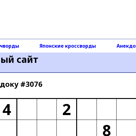
чворды
Японские кроссворды
Анекд
ный сайт
доку #3076
4
2
8