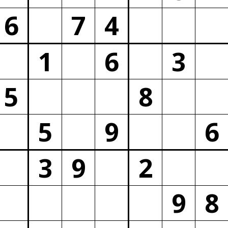
6
7
4
1
6
3
5
8
5
9
6
3
9
2
9
8