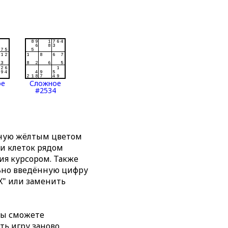
ое
Сложное
#2534
нную жёлтым цветом
ти клеток рядом
я курсором. Также
льно введённую цифру
X" или заменить
вы сможете
ть игру заново,