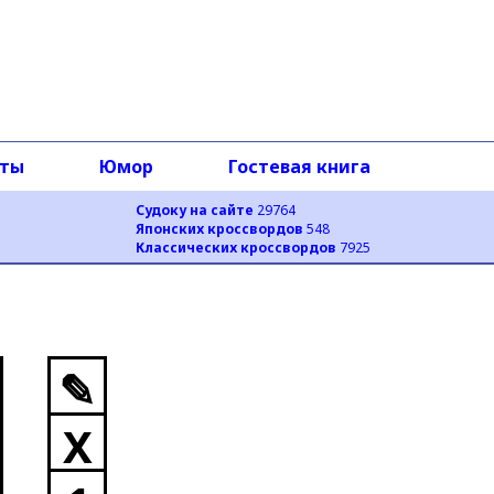
оты
Юмор
Гостевая книга
Судоку на сайте
29764
Японских кроссвордов
548
Классических кроссвордов
7925
✎
X