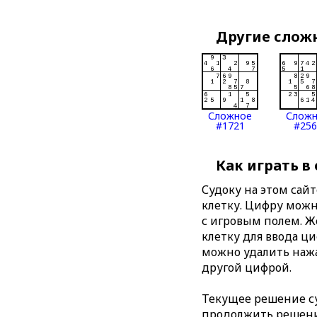
Другие слож
Сложное
Слож
#1721
#256
Как играть в
Судоку на этом сай
клетку. Цифру можно
с игровым полем. 
клетку для ввода ц
можно удалить нажа
другой цифрой.
Текущее решение су
продолжить решение