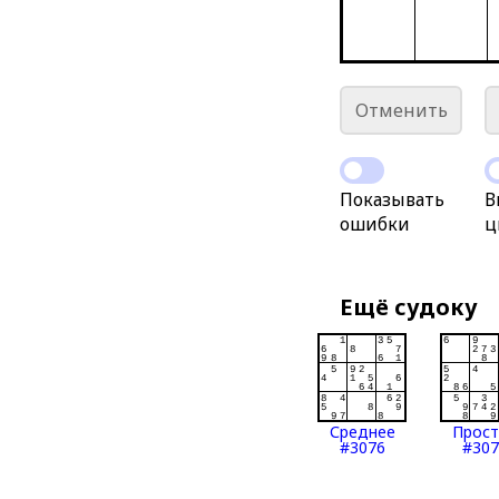
Отменить
Показывать
В
ошибки
ц
Ещё судоку
Среднее
Прос
#3076
#307