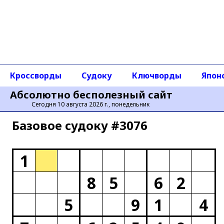
Кроссворды
Судоку
Ключворды
Япон
Абсолютно бесполезный сайт
Сегодня 10 августа 2026 г., понедельник
Базовое cудоку #3076
1
8
5
6
2
5
9
1
4