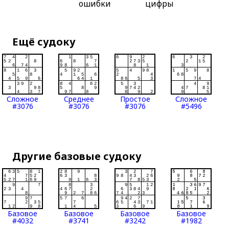
ошибки
цифры
Ещё судоку
Сложное
Среднее
Простое
Сложное
#3076
#3076
#3076
#5496
Другие базовые судоку
Базовое
Базовое
Базовое
Базовое
#4032
#3741
#3242
#1982