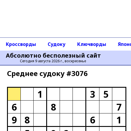
Кроссворды
Судоку
Ключворды
Япон
Абсолютно бесполезный сайт
Сегодня 9 августа 2026 г., воскресенье
Среднее cудоку #3076
1
3
5
6
8
7
9
8
6
1