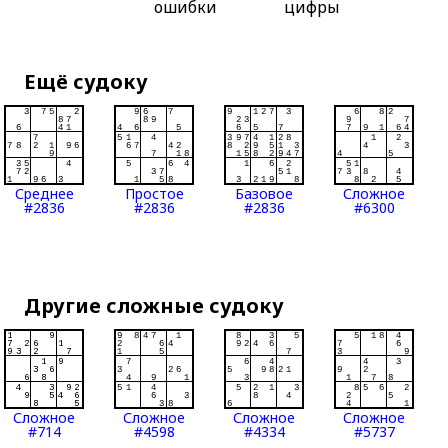
ошибки
цифры
Ещё судоку
Среднее
Простое
Базовое
Сложное
#2836
#2836
#2836
#6300
Другие сложные судоку
Сложное
Сложное
Сложное
Сложное
#714
#4598
#4334
#5737