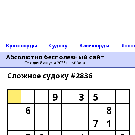
Кроссворды
Судоку
Ключворды
Япон
Абсолютно бесполезный сайт
Сегодня 8 августа 2026 г., суббота
Сложное cудоку #2836
9
3
5
6
8
7
1