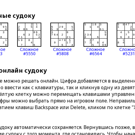
ные судоку
ное
Сложное
Сложное
Сложное
Сложн
3
#5550
#5808
#6564
#5231
 онлайн судоку
те можно решать онлайн. Цифра добавляется в выделе
 ввести как с клавиатуры, так и кликнув одну из девя
Жёлтую клетку можно перемещать клавишами управлени
ифры можно выбрать прямо на игровом поле. Неправи
тием клавиш Backspace или Delete, кликом по клетке "
доку автоматически сохраняется. Вернувшись позже, 
 судоку с того момента, где остановились. Чтобы нача