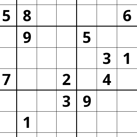
5
8
6
9
5
3
1
7
2
4
3
9
1