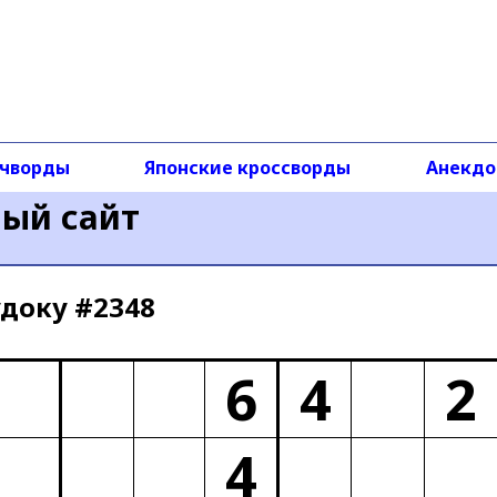
чворды
Японские кроссворды
Анекд
ный сайт
доку #2348
6
4
2
4