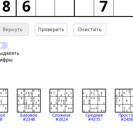
8
6
7
Вернуть
Проверить
Очистить
ыделять
ифры
тое
Базовое
Сложное
Среднее
Прост
8
#2348
#2824
#4375
#2458