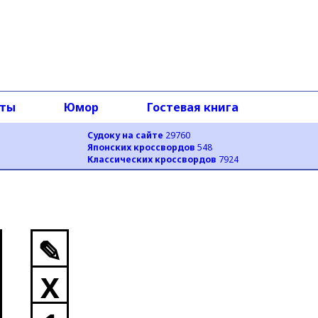
оты
Юмор
Гостевая книга
Судоку на сайте
29760
Японских кроссвордов
548
Классических кроссвордов
7924
✎
X