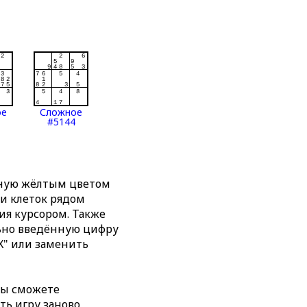
ое
Сложное
#5144
нную жёлтым цветом
ти клеток рядом
я курсором. Также
льно введённую цифру
X" или заменить
вы сможете
ть игру заново,