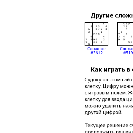
Другие слож
Сложное
Слож
#3612
#519
Как играть в
Судоку на этом сай
клетку. Цифру можно
с игровым полем. 
клетку для ввода ц
можно удалить нажа
другой цифрой.
Текущее решение су
продолжить решение