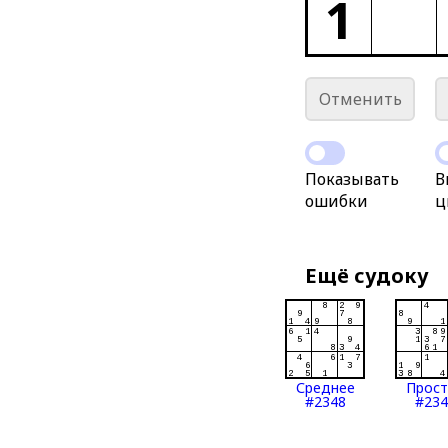
1
Отменить
Показывать
В
ошибки
ц
Ещё судоку
Среднее
Прос
#2348
#234