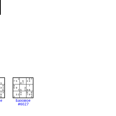
ое
Базовое
#6027