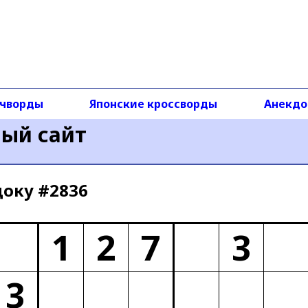
чворды
Японские кроссворды
Анекд
ный сайт
доку #2836
1
2
7
3
3