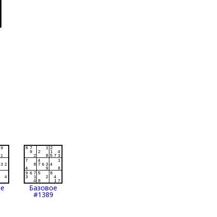
ое
Базовое
#1389