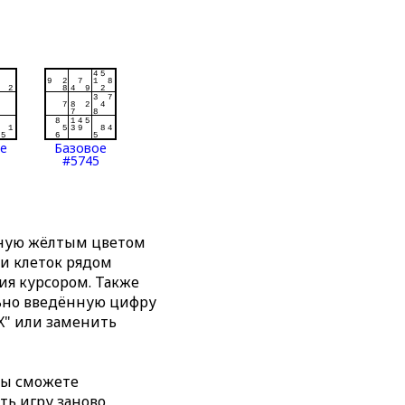
ое
Базовое
#5745
нную жёлтым цветом
ти клеток рядом
я курсором. Также
льно введённую цифру
X" или заменить
вы сможете
ть игру заново,