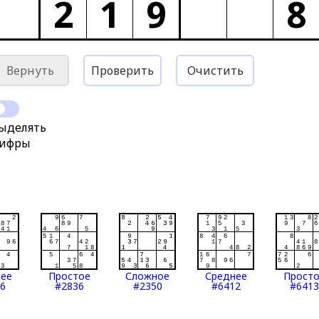
2
1
9
8
Вернуть
Проверить
Очистить
ыделять
ифры
нее
Простое
Сложное
Среднее
Прост
6
#2836
#2350
#6412
#6413