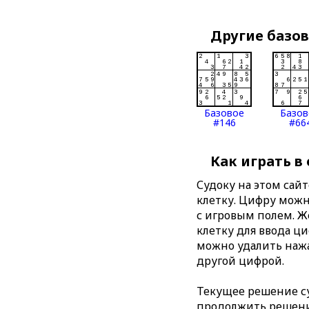
Другие базо
Базовое
Базов
#146
#66
Как играть в
Судоку на этом сай
клетку. Цифру можно
с игровым полем. 
клетку для ввода ц
можно удалить нажа
другой цифрой.
Текущее решение су
продолжить решение