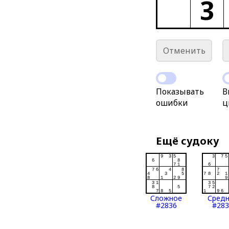
3
Отменить
Показывать
В
ошибки
ц
Ещё судоку
Сложное
Сред
#2836
#283