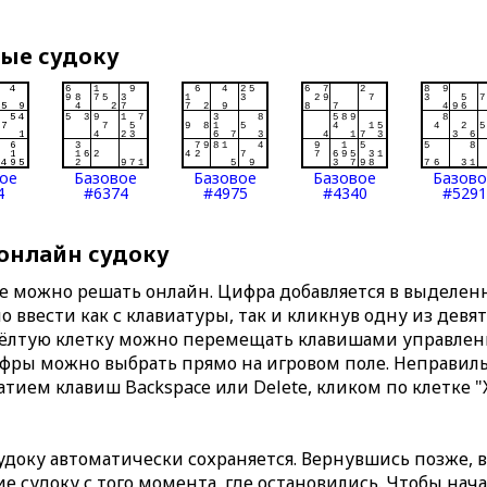
вые судоку
ое
Базовое
Базовое
Базовое
Базов
4
#6374
#4975
#4340
#5291
 онлайн судоку
те можно решать онлайн. Цифра добавляется в выделе
 ввести как с клавиатуры, так и кликнув одну из девя
Жёлтую клетку можно перемещать клавишами управлени
ифры можно выбрать прямо на игровом поле. Неправи
тием клавиш Backspace или Delete, кликом по клетке "
доку автоматически сохраняется. Вернувшись позже, 
 судоку с того момента, где остановились. Чтобы нача