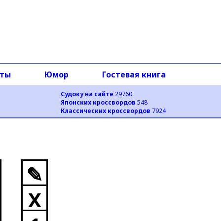
оты
Юмор
Гостевая книга
Судоку на сайте
29760
Японских кроссвордов
548
Классических кроссвордов
7924
✎
X