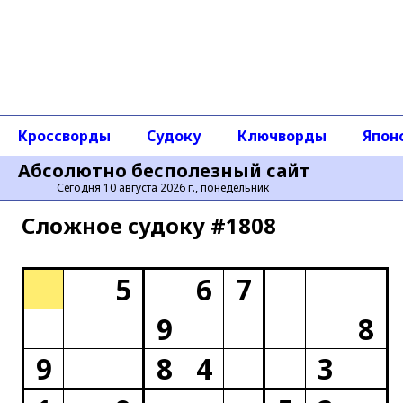
Кроссворды
Судоку
Ключворды
Япон
Абсолютно бесполезный сайт
Сегодня 10 августа 2026 г., понедельник
Сложное cудоку #1808
5
6
7
9
8
9
8
4
3