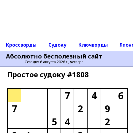
Кроссворды
Судоку
Ключворды
Япон
Абсолютно бесполезный сайт
Сегодня 6 августа 2026 г., четверг
Простое cудоку #1808
7
4
6
7
2
9
5
4
2