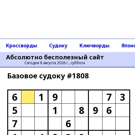
Кроссворды
Судоку
Ключворды
Япон
Абсолютно бесполезный сайт
Сегодня 8 августа 2026 г., суббота
Базовое cудоку #1808
6
1
9
7
3
5
1
8
9
6
7
6