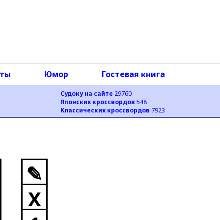
оты
Юмор
Гостевая книга
Судоку на сайте
29760
Японских кроссвордов
548
Классических кроссвордов
7923
✎
X