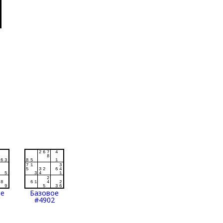
ое
Базовое
#4902