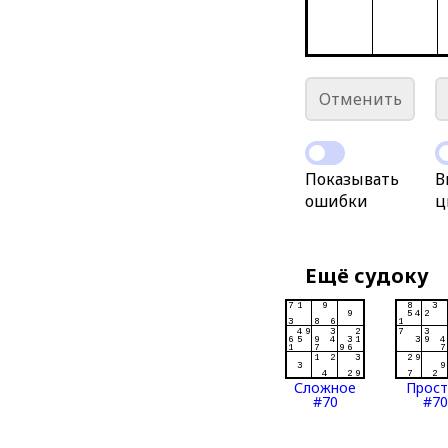
Отменить
Показывать
В
ошибки
ц
Ещё судоку
Сложное
Прос
#70
#70