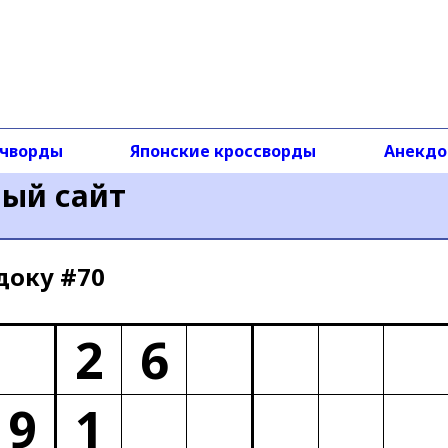
чворды
Японские кроссворды
Анекд
ный сайт
доку #70
2
6
9
1