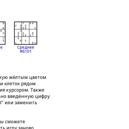
ее
Среднее
#6101
нную жёлтым цветом
ти клеток рядом
я курсором. Также
льно введённую цифру
X" или заменить
вы сможете
ть игру заново,