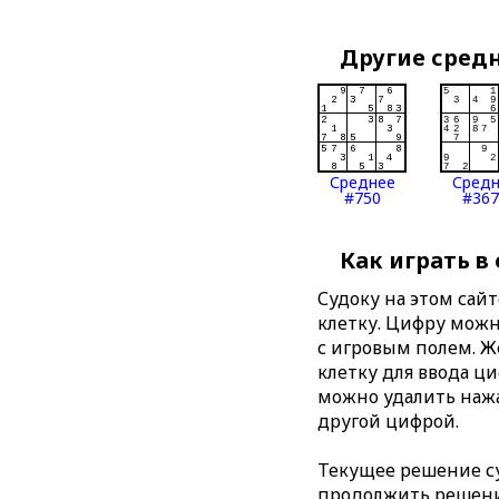
Другие сред
Среднее
Сред
#750
#367
Как играть в
Судоку на этом сай
клетку. Цифру можно
с игровым полем. 
клетку для ввода ц
можно удалить нажа
другой цифрой.
Текущее решение су
продолжить решение