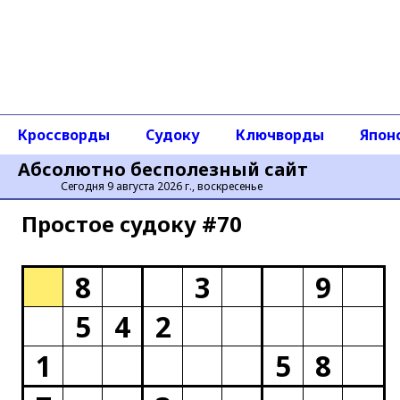
Кроссворды
Судоку
Ключворды
Япон
Абсолютно бесполезный сайт
Сегодня 9 августа 2026 г., воскресенье
Простое cудоку #70
8
3
9
5
4
2
1
5
8