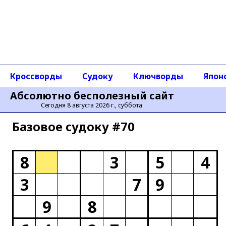
Кроссворды
Судоку
Ключворды
Япон
Абсолютно бесполезный сайт
Сегодня 8 августа 2026 г., суббота
Базовое cудоку #70
8
3
5
4
3
7
9
9
8