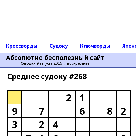
Кроссворды
Судоку
Ключворды
Япон
Абсолютно бесполезный сайт
Сегодня 9 августа 2026 г., воскресенье
Среднее cудоку #268
2
1
9
7
6
8
2
3
2
4