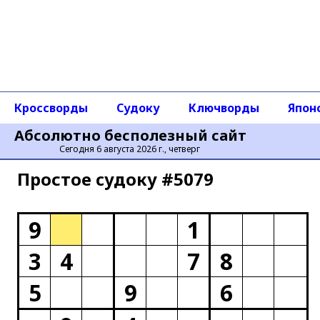
Кроссворды
Судоку
Ключворды
Япон
Абсолютно бесполезный сайт
Сегодня 6 августа 2026 г., четверг
Простое cудоку #5079
9
1
3
4
7
8
5
9
6