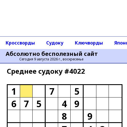
Кроссворды
Судоку
Ключворды
Япон
Абсолютно бесполезный сайт
Сегодня 9 августа 2026 г., воскресенье
Среднее cудоку #4022
1
7
5
6
7
5
4
9
8
9