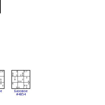
ое
Базовое
#4854