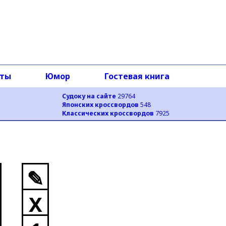
оты
Юмор
Гостевая книга
Судоку на сайте
29764
Японских кроссвордов
548
Классических кроссвордов
7925
✎
X