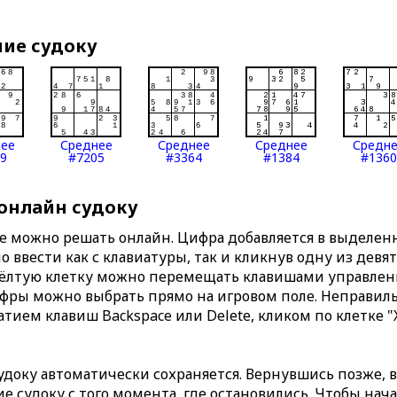
ние судоку
нее
Среднее
Среднее
Среднее
Средн
9
#7205
#3364
#1384
#1360
 онлайн судоку
те можно решать онлайн. Цифра добавляется в выделе
 ввести как с клавиатуры, так и кликнув одну из девя
Жёлтую клетку можно перемещать клавишами управлени
ифры можно выбрать прямо на игровом поле. Неправи
тием клавиш Backspace или Delete, кликом по клетке "
доку автоматически сохраняется. Вернувшись позже, 
 судоку с того момента, где остановились. Чтобы нача