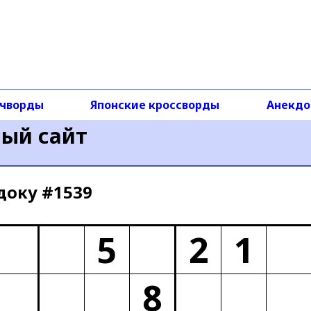
чворды
Японские кроссворды
Анекд
ный сайт
доку #1539
5
2
1
8