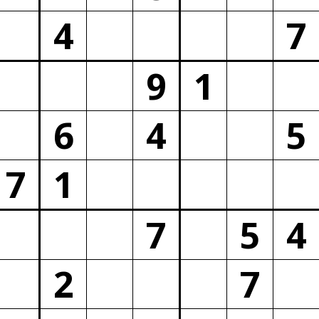
4
7
9
1
6
4
5
7
1
7
5
4
2
7