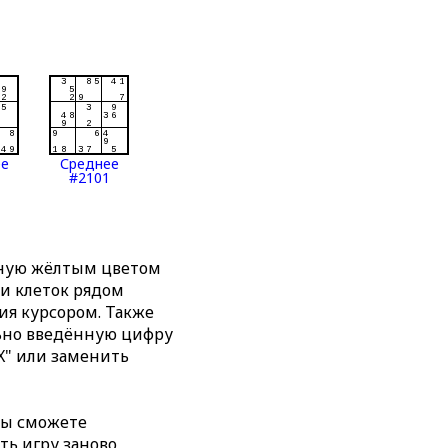
ее
Среднее
#2101
нную жёлтым цветом
ти клеток рядом
я курсором. Также
льно введённую цифру
X" или заменить
вы сможете
ть игру заново,