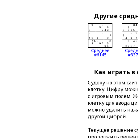
Другие сред
Среднее
Сред
#6145
#337
Как играть в
Судоку на этом сай
клетку. Цифру можно
с игровым полем. 
клетку для ввода ц
можно удалить нажа
другой цифрой.
Текущее решение су
продолжить решение