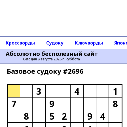
Кроссворды
Судоку
Ключворды
Япон
Абсолютно бесполезный сайт
Сегодня 8 августа 2026 г., суббота
Базовое cудоку #2696
3
4
1
7
9
8
8
5
2
9
4