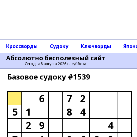
Кроссворды
Судоку
Ключворды
Япон
Абсолютно бесполезный сайт
Сегодня 8 августа 2026 г., суббота
Базовое cудоку #1539
6
7
2
5
1
8
4
2
9
4