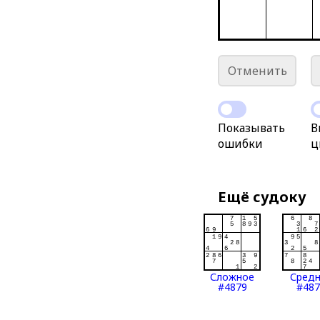
Отменить
Показывать
В
ошибки
ц
Ещё судоку
Сложное
Сред
#4879
#487