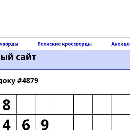
чворды
Японские кроссворды
Анекд
ный сайт
доку #4879
8
4
6
9