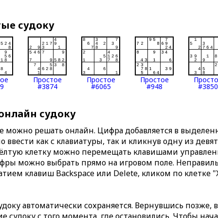
тые судоку
тое
Простое
Простое
Простое
Прост
9
#3874
#6065
#948
#3850
 онлайн судоку
те можно решать онлайн. Цифра добавляется в выделе
 ввести как с клавиатуры, так и кликнув одну из девя
Жёлтую клетку можно перемещать клавишами управлени
ифры можно выбрать прямо на игровом поле. Неправи
тием клавиш Backspace или Delete, кликом по клетке "
доку автоматически сохраняется. Вернувшись позже, 
 судоку с того момента, где остановились. Чтобы нача