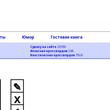
оты
Юмор
Гостевая книга
Судоку на сайте
29760
Японских кроссвордов
548
Классических кроссвордов
7924
✎
X