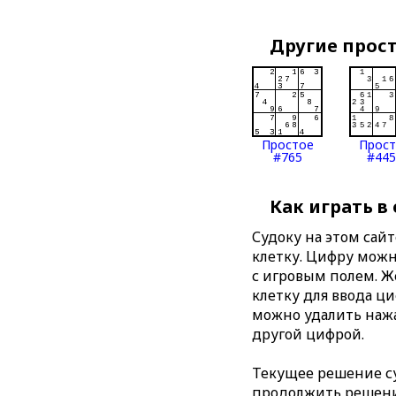
Другие прос
Простое
Прос
#765
#445
Как играть в
Судоку на этом сай
клетку. Цифру можно
с игровым полем. 
клетку для ввода ц
можно удалить нажа
другой цифрой.
Текущее решение су
продолжить решение