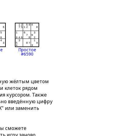
ое
Простое
#6590
нную жёлтым цветом
ти клеток рядом
я курсором. Также
льно введённую цифру
X" или заменить
вы сможете
ть игру заново,