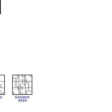
ое
Базовое
#594