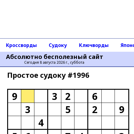
Кроссворды
Судоку
Ключворды
Япон
Абсолютно бесполезный сайт
Сегодня 8 августа 2026 г., суббота
Простое cудоку #1996
9
3
2
6
3
5
2
9
4