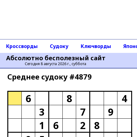
Кроссворды
Судоку
Ключворды
Япон
Абсолютно бесполезный сайт
Сегодня 8 августа 2026 г., суббота
Среднее cудоку #4879
6
8
4
3
7
9
1
6
2
8