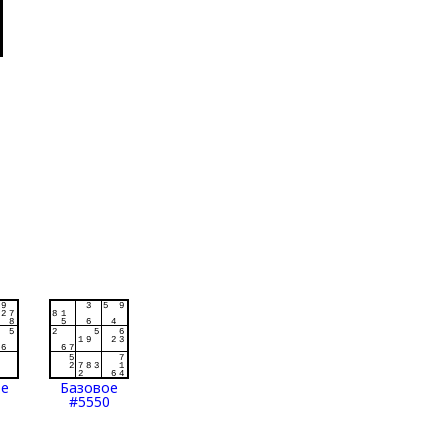
ое
Базовое
#5550