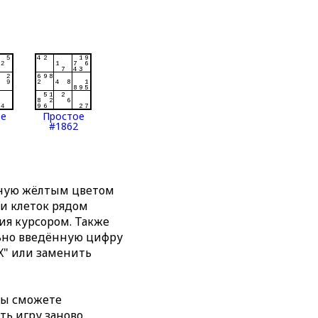
ое
Простое
#1862
нную жёлтым цветом
ти клеток рядом
я курсором. Также
льно введённую цифру
X" или заменить
вы сможете
ть игру заново,