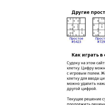
Другие прос
Простое
Прос
#5423
#729
Как играть в
Судоку на этом сай
клетку. Цифру можно
с игровым полем. 
клетку для ввода ц
можно удалить нажа
другой цифрой.
Текущее решение су
продолжить решение