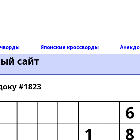
чворды
Японские кроссворды
Анекд
ный сайт
доку #1823
6
1
8