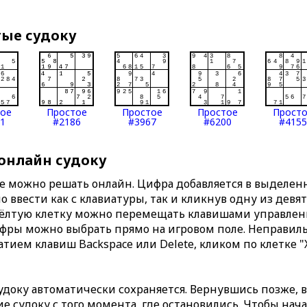
тые судоку
тое
Простое
Простое
Простое
Прост
1
#2186
#3967
#6200
#4155
 онлайн судоку
те можно решать онлайн. Цифра добавляется в выделе
 ввести как с клавиатуры, так и кликнув одну из девя
Жёлтую клетку можно перемещать клавишами управлени
ифры можно выбрать прямо на игровом поле. Неправи
тием клавиш Backspace или Delete, кликом по клетке "
доку автоматически сохраняется. Вернувшись позже, 
 судоку с того момента, где остановились. Чтобы нача