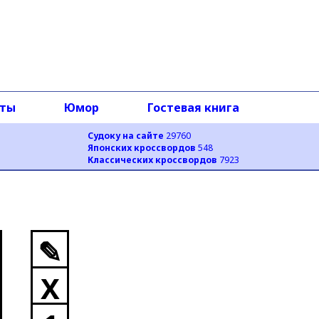
оты
Юмор
Гостевая книга
Судоку на сайте
29760
Японских кроссвордов
548
Классических кроссвордов
7923
✎
X