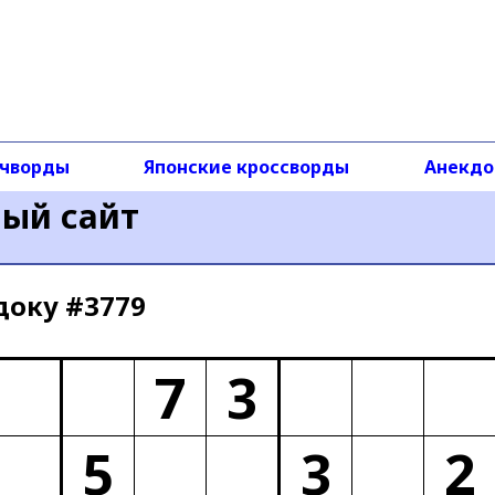
чворды
Японские кроссворды
Анекд
ный сайт
доку #3779
7
3
5
3
2