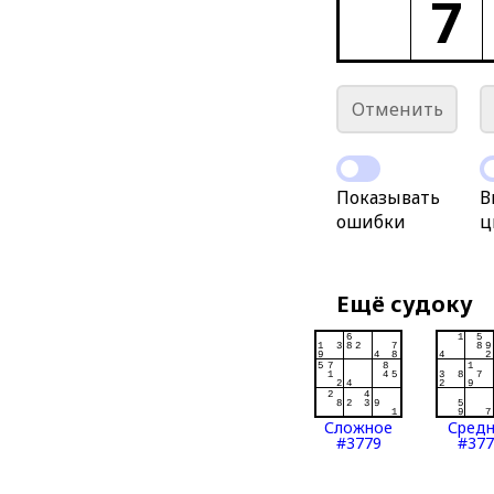
7
Отменить
Показывать
В
ошибки
ц
Ещё судоку
Сложное
Сред
#3779
#377