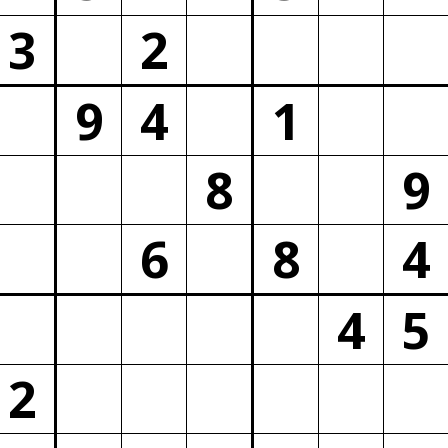
3
2
9
4
1
8
9
6
8
4
4
5
2