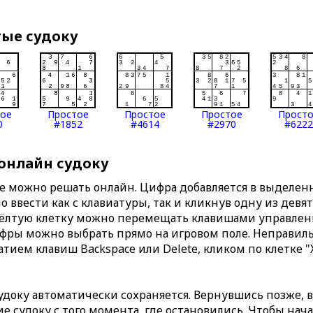
тые судоку
тое
Простое
Простое
Простое
Прост
0
#1852
#4614
#2970
#6222
 онлайн судоку
те можно решать онлайн. Цифра добавляется в выделе
 ввести как с клавиатуры, так и кликнув одну из девя
Жёлтую клетку можно перемещать клавишами управлени
ифры можно выбрать прямо на игровом поле. Неправи
тием клавиш Backspace или Delete, кликом по клетке "
доку автоматически сохраняется. Вернувшись позже, 
 судоку с того момента, где остановились. Чтобы нача