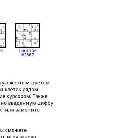
ое
Простое
#2567
нную жёлтым цветом
ти клеток рядом
я курсором. Также
льно введённую цифру
X" или заменить
вы сможете
ть игру заново,