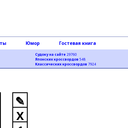
оты
Юмор
Гостевая книга
Судоку на сайте
29760
Японских кроссвордов
548
Классических кроссвордов
7924
✎
X