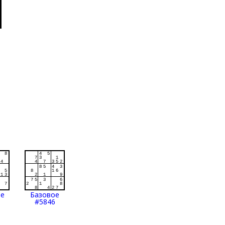
ое
Базовое
#5846