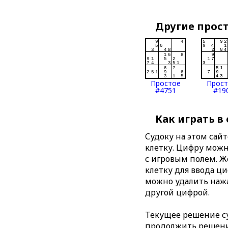
Другие прос
Простое
Прос
#4751
#19
Как играть в
Судоку на этом сай
клетку. Цифру можно
с игровым полем. 
клетку для ввода ц
можно удалить нажа
другой цифрой.
Текущее решение су
продолжить решение