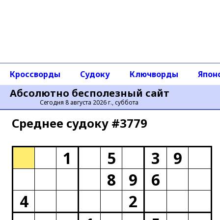
Кроссворды
Судоку
Ключворды
Япон
Абсолютно бесполезный сайт
Сегодня 8 августа 2026 г., суббота
Среднее cудоку #3779
1
5
3
9
8
9
6
4
2