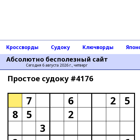
Кроссворды
Судоку
Ключворды
Япон
Абсолютно бесполезный сайт
Сегодня 6 августа 2026 г., четверг
Простое cудоку #4176
7
6
2
5
8
5
2
3