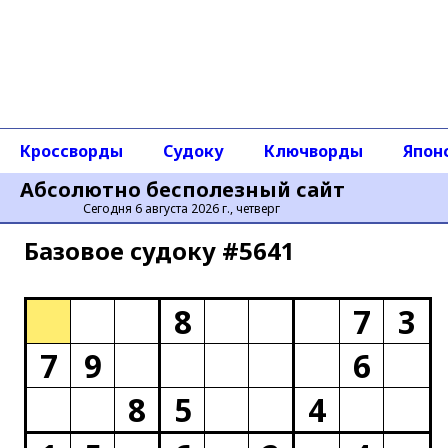
Кроссворды
Судоку
Ключворды
Япон
Абсолютно бесполезный сайт
Сегодня 6 августа 2026 г., четверг
Базовое cудоку #5641
8
7
3
7
9
6
8
5
4