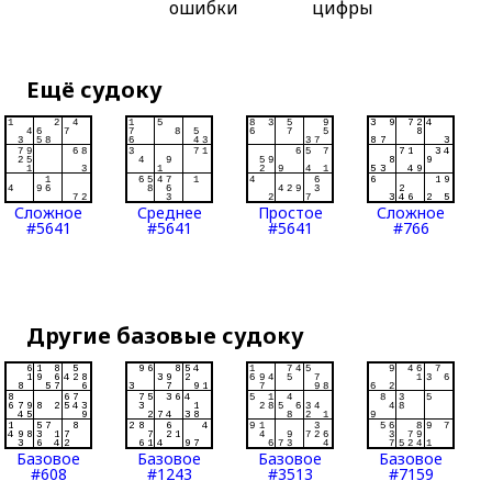
ошибки
цифры
Ещё судоку
Сложное
Среднее
Простое
Сложное
#5641
#5641
#5641
#766
Другие базовые судоку
Базовое
Базовое
Базовое
Базовое
#608
#1243
#3513
#7159