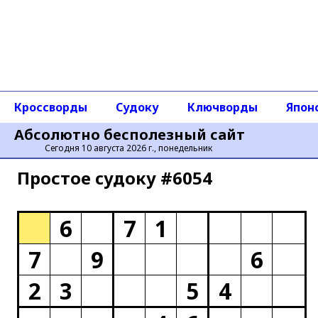
Кроссворды
Судоку
Ключворды
Япон
Абсолютно бесполезный сайт
Сегодня 10 августа 2026 г., понедельник
Простое cудоку #6054
6
7
1
7
9
6
2
3
5
4