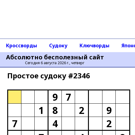
Кроссворды
Судоку
Ключворды
Япон
Абсолютно бесполезный сайт
Сегодня 6 августа 2026 г., четверг
Простое cудоку #2346
9
7
1
8
2
9
7
4
2