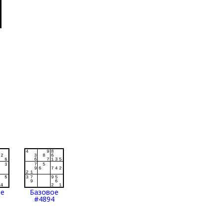
ое
Базовое
#4894