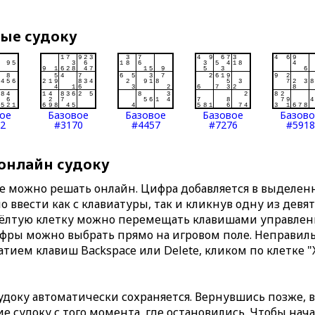
вые судоку
ое
Базовое
Базовое
Базовое
Базов
2
#3170
#4457
#7276
#5918
 онлайн судоку
те можно решать онлайн. Цифра добавляется в выделе
 ввести как с клавиатуры, так и кликнув одну из девя
Жёлтую клетку можно перемещать клавишами управлени
ифры можно выбрать прямо на игровом поле. Неправи
тием клавиш Backspace или Delete, кликом по клетке "
доку автоматически сохраняется. Вернувшись позже, 
 судоку с того момента, где остановились. Чтобы нача