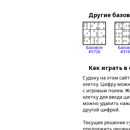
Другие базо
Базовое
Базов
#5726
#316
Как играть в
Судоку на этом сай
клетку. Цифру можно
с игровым полем. 
клетку для ввода ц
можно удалить нажа
другой цифрой.
Текущее решение су
продолжить решение