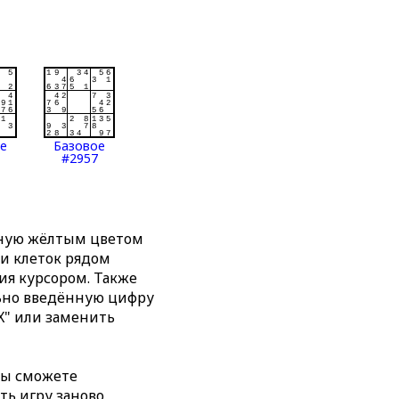
ое
Базовое
#2957
нную жёлтым цветом
ти клеток рядом
я курсором. Также
льно введённую цифру
X" или заменить
вы сможете
ть игру заново,