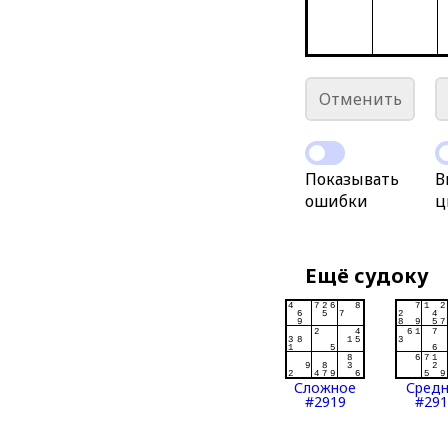
Отменить
Показывать
В
ошибки
ц
Ещё судоку
Сложное
Сред
#2919
#291