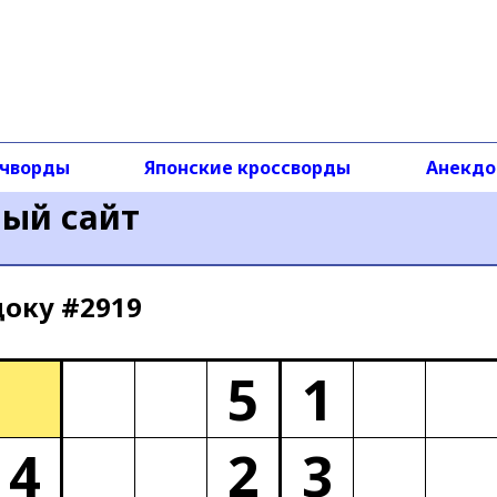
чворды
Японские кроссворды
Анекд
ный сайт
доку #2919
5
1
4
2
3