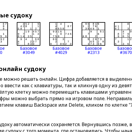
вые судоку
ое
Базовое
Базовое
Базовое
Базов
0
#3049
#4029
#2313
#3670
 онлайн судоку
те можно решать онлайн. Цифра добавляется в выделе
 ввести как с клавиатуры, так и кликнув одну из девя
Жёлтую клетку можно перемещать клавишами управлени
ифры можно выбрать прямо на игровом поле. Неправи
тием клавиш Backspace или Delete, кликом по клетке "
доку автоматически сохраняется. Вернувшись позже, 
 судоку с того момента, где остановились. Чтобы нача