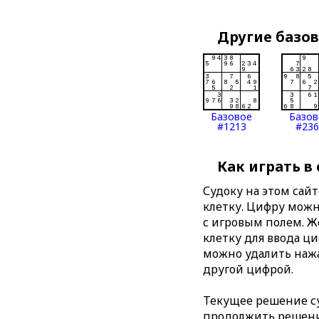
Другие базо
Базовое
Базов
#1213
#236
Как играть в
Судоку на этом сай
клетку. Цифру можно
с игровым полем. 
клетку для ввода ц
можно удалить нажа
другой цифрой.
Текущее решение су
продолжить решение