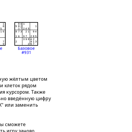
ое
Базовое
#931
нную жёлтым цветом
ти клеток рядом
я курсором. Также
льно введённую цифру
X" или заменить
вы сможете
ть игру заново,