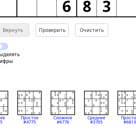
6
8
3
Вернуть
Проверить
Очистить
ыделять
ифры
нее
Простое
Сложное
Среднее
Прост
5
#4775
#6776
#3705
#6813