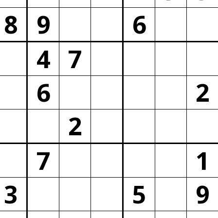
8
9
6
4
7
6
2
2
7
1
3
5
9