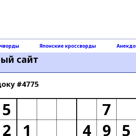
чворды
Японские кроссворды
Анекд
ный сайт
доку #4775
5
7
2
1
4
9
5