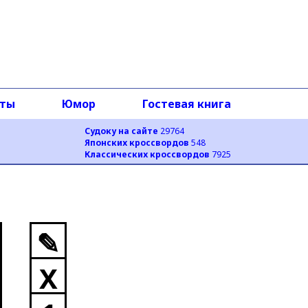
оты
Юмор
Гостевая книга
Судоку на сайте
29764
Японских кроссвордов
548
Классических кроссвордов
7925
✎
X