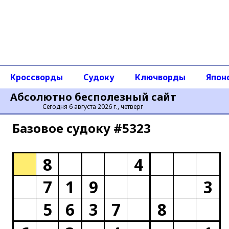
Кроссворды
Судоку
Ключворды
Япон
Абсолютно бесполезный сайт
Сегодня 6 августа 2026 г., четверг
Базовое cудоку #5323
8
4
7
1
9
3
5
6
3
7
8