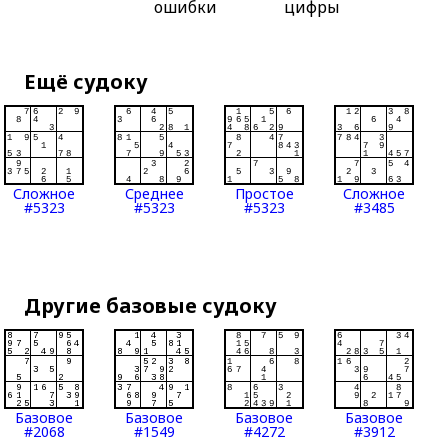
ошибки
цифры
Ещё судоку
Сложное
Среднее
Простое
Сложное
#5323
#5323
#5323
#3485
Другие базовые судоку
Базовое
Базовое
Базовое
Базовое
#2068
#1549
#4272
#3912