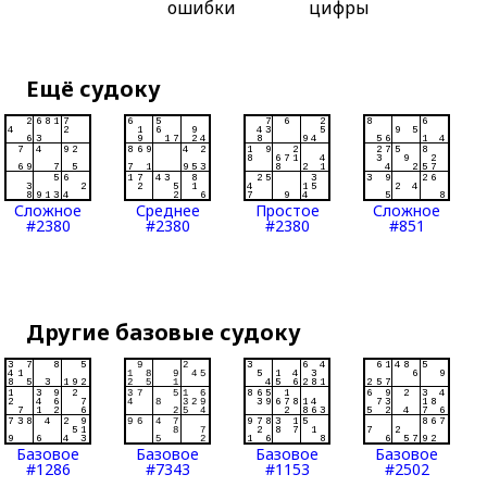
ошибки
цифры
Ещё судоку
Сложное
Среднее
Простое
Сложное
#2380
#2380
#2380
#851
Другие базовые судоку
Базовое
Базовое
Базовое
Базовое
#1286
#7343
#1153
#2502