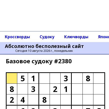
Кроссворды
Судоку
Ключворды
Япон
Абсолютно бесполезный сайт
Сегодня 10 августа 2026 г., понедельник
Базовое cудоку #2380
5
1
3
8
8
3
2
1
2
4
8