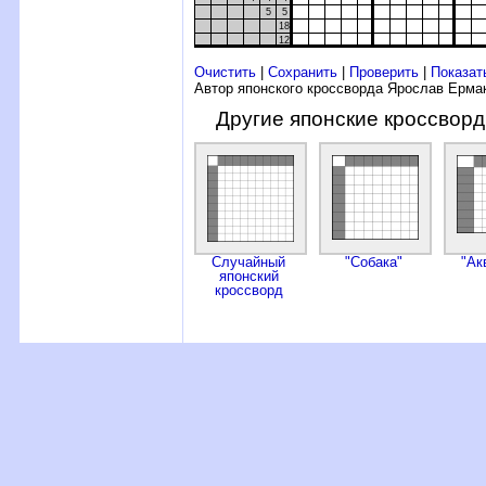
5
5
18
12
Очистить
|
Сохранить
|
Проверить
|
Показат
Автор японского кроссворда Ярослав Ерма
Другие японские кроссвор
Случайный
"Собака"
"Ак
японский
кроссворд