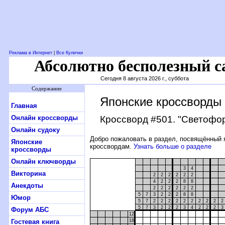
Реклама в Интернет
|
Все Кулички
Абсолютно бесполезный с
Сегодня 8 августа 2026 г., суббота
Содержание
Японские кроссворды
Главная
Онлайн кроссворды
Кроссворд #501
. "Светофо
Онлайн судоку
Добро пожаловать в раздел, посвящённый 
Японские
кроссвордам.
Узнать больше о разделе
кроссворды
Онлайн ключворды
3
4
Викторина
2
2
2
2
2
2
4
2
2
2
8
8
Анекдоты
2
2
2
2
2
2
5
7
3
2
2
2
8
8
Юмор
5
7
2
2
2
2
2
2
2
2
2
2
5
7
3
2
2
2
3
4
2
2
2
3
Форум АБС
12
Гостевая книга
18