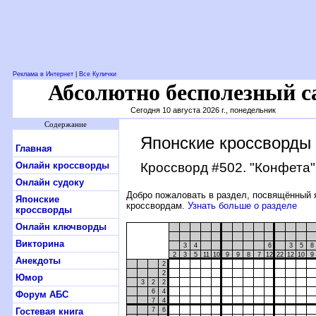
Реклама в Интернет
|
Все Кулички
Абсолютно бесполезный с
Сегодня 10 августа 2026 г., понедельник
Содержание
Японские кроссворды
Главная
Онлайн кроссворды
Кроссворд #502
. "Конфета"
Онлайн судоку
Добро пожаловать в раздел, посвящённый 
Японские
кроссвордам.
Узнать больше о разделе
кроссворды
Онлайн ключворды
Викторина
3
4
6
3
5
8
2
3
5
11
10
9
9
8
7
12
22
12
10
9
Анекдоты
2
2
Юмор
3
2
2
6
4
Форум АБС
7
4
Гостевая книга
7
6