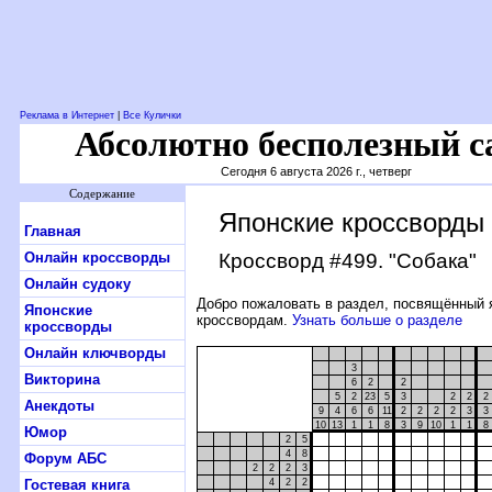
Реклама в Интернет
|
Все Кулички
Абсолютно бесполезный с
Сегодня 6 августа 2026 г., четверг
Содержание
Японские кроссворды
Главная
Онлайн кроссворды
Кроссворд #499
. "Собака"
Онлайн судоку
Добро пожаловать в раздел, посвящённый 
Японские
кроссвордам.
Узнать больше о разделе
кроссворды
Онлайн ключворды
3
Викторина
6
2
2
5
2
23
5
3
2
2
2
Анекдоты
9
4
6
6
11
2
2
2
2
3
3
10
13
1
1
8
3
9
10
1
1
8
Юмор
2
5
4
8
Форум АБС
2
2
2
3
Гостевая книга
4
2
2