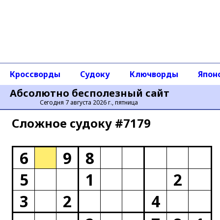
Кроссворды
Судоку
Ключворды
Япон
Абсолютно бесполезный сайт
Сегодня 7 августа 2026 г., пятница
Сложное cудоку #7179
6
9
8
5
1
2
3
2
4