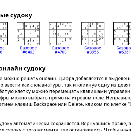
вые судоку
ое
Базовое
Базовое
Базовое
Базов
6
#6463
#4708
#3956
#5361
 онлайн судоку
те можно решать онлайн. Цифра добавляется в выделе
 ввести как с клавиатуры, так и кликнув одну из девя
Жёлтую клетку можно перемещать клавишами управлени
ифры можно выбрать прямо на игровом поле. Неправи
тием клавиш Backspace или Delete, кликом по клетке "
доку автоматически сохраняется. Вернувшись позже, 
 судоку с того момента, где остановились. Чтобы нача