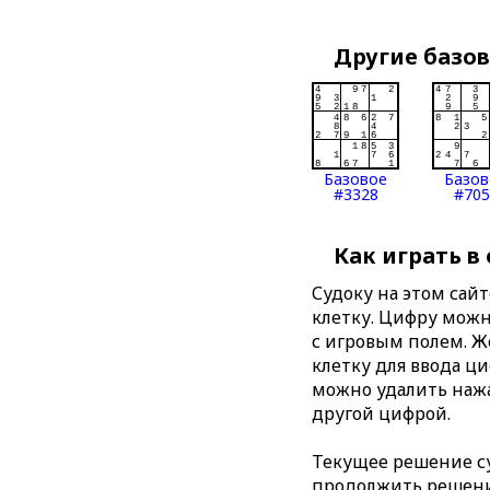
Другие базо
Базовое
Базов
#3328
#705
Как играть в
Судоку на этом сай
клетку. Цифру можно
с игровым полем. 
клетку для ввода ц
можно удалить нажа
другой цифрой.
Текущее решение су
продолжить решение