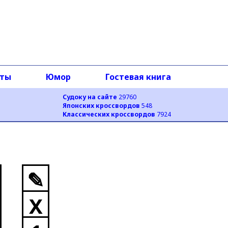
оты
Юмор
Гостевая книга
Судоку на сайте
29760
Японских кроссвордов
548
Классических кроссвордов
7924
✎
X