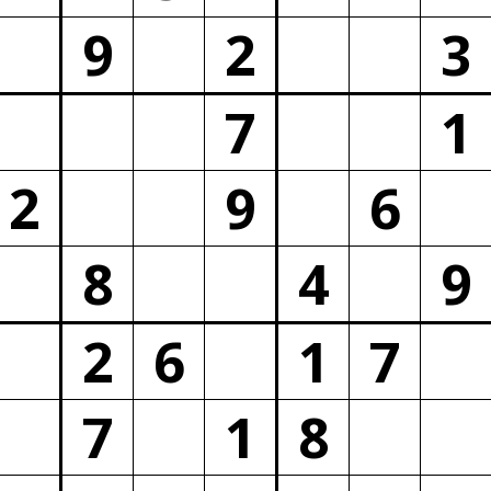
9
2
3
7
1
2
9
6
8
4
9
2
6
1
7
7
1
8