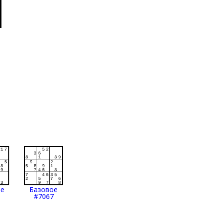
ое
Базовое
#7067