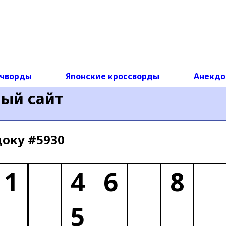
чворды
Японские кроссворды
Анекд
ный сайт
доку #5930
1
4
6
8
5