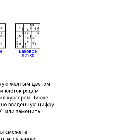
ое
Базовое
#2130
нную жёлтым цветом
ти клеток рядом
я курсором. Также
льно введённую цифру
X" или заменить
вы сможете
ть игру заново,