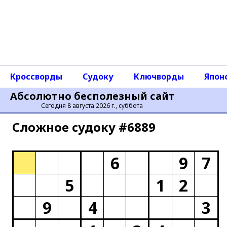
Кроссворды
Судоку
Ключворды
Япон
Абсолютно бесполезный сайт
Сегодня 8 августа 2026 г., суббота
Сложное cудоку #6889
6
9
7
5
1
2
9
4
3