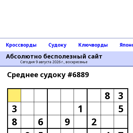
Кроссворды
Судоку
Ключворды
Япон
Абсолютно бесполезный сайт
Сегодня 9 августа 2026 г., воскресенье
Среднее cудоку #6889
8
3
3
1
5
8
6
9
2