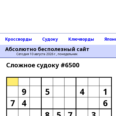
Кроссворды
Судоку
Ключворды
Япон
Абсолютно бесполезный сайт
Сегодня 10 августа 2026 г., понедельник
Сложное cудоку #6500
9
5
4
1
7
4
6
8
5
7
3