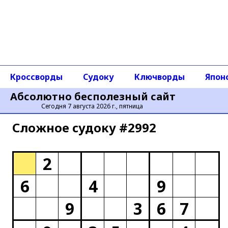
Кроссворды
Судоку
Ключворды
Япон
Абсолютно бесполезный сайт
Сегодня 7 августа 2026 г., пятница
Сложное cудоку #2992
2
6
4
9
9
3
6
7